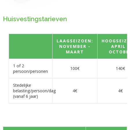
Huisvestingstarieven
LAAGSEIZOEN:
HOOGSEIZO
NOVEMBER -
APRIL -
MAART
OCTOBE
1 of 2
100€
140€
persoon/personen
Stedelijke
belasting/persoon/dag
4€
4€
(vanaf 6 jaar)