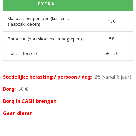
EXTRA
Slaapset per persoon (kussens,
10€
slaapzak, deken)
Barbecue (houtskool niet inbegrepen)
5€
Hout - Brasero
5€ - 5€
Stedelijke belasting / persoon / dag
: 2€ (vanaf 6 jaar)
Borg:
50 €
Borg in CASH brengen
Geen dieren