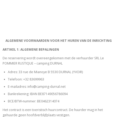
ALGEMENE VOORWAARDEN VOOR HET HUREN VAN DE INRICHTING
ARTIKEL 1: ALGEMENE BEPALINGEN
De reservering wordt overeengekomen met de verhuurder SRL Le
POMMIER RUSTIQUE – camping DURNAL
Adres: 33 rue de Mianoye B 5530 DURNAL (YVOIR)
Telefoon: +32 83699963
E-mailadres: info@camping-durnal.net
Bankrekening: IBAN BE87149056786094
BCE/BTW-nummer: BE0462314074
Het contract is een toeristisch huurcontract. De huurder mag in het
gehuurde geen hoofdverblijfplaats vestigen.